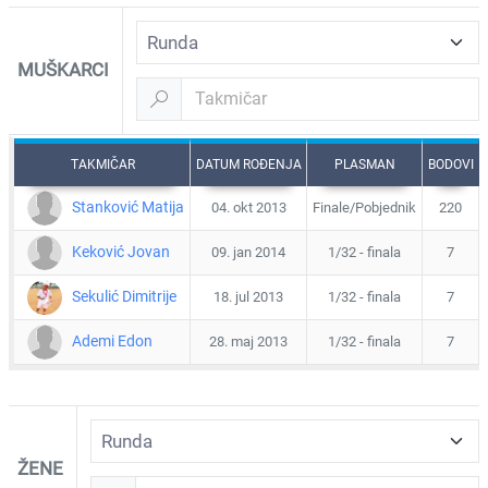
MUŠKARCI
TAKMIČAR
DATUM ROĐENJA
PLASMAN
BODOVI
Stanković Matija
04. okt 2013
Finale/Pobjednik
220
Keković Jovan
09. jan 2014
1/32 - finala
7
Sekulić Dimitrije
18. jul 2013
1/32 - finala
7
Ademi Edon
28. maj 2013
1/32 - finala
7
ŽENE