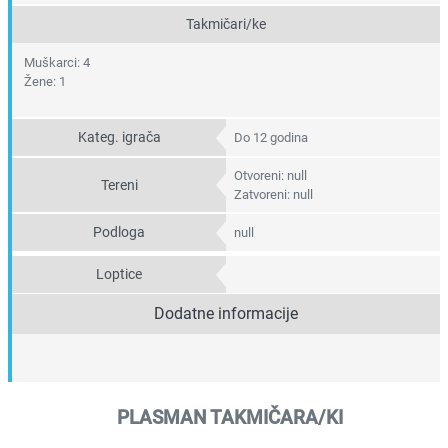
Takmičari/ke
Muškarci: 4
Žene: 1
Kateg. igrača
Do 12 godina
Otvoreni: null
Tereni
Zatvoreni: null
Podloga
null
Loptice
Dodatne informacije
PLASMAN TAKMIČARA/KI