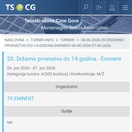
Teniski savez Crne Gore
Montenegrin Tennis Association
NASLOVNA
TURNIR-INFO
TURNIRI
08-06-2026-20-DRZAVNO-
PRVENSTVO-DO-14-GODINA-EMINENT-06-06-2026-07-06-2026-
20. Državno prvenstvo do 14 godina - Eminent
06. jun 2026 - 07. jun 2026
Kategorija turnira: A(300 bodova) | Konkurencija: M/Ž
Organizator
TK EMINENT
Sudije
NN