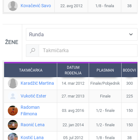
Kovačević Savo
22. avg 2012
1/8 - finala
38
ŽENE
DATUM
TAKMIČARKA
PLASMAN
BODOVI
ROĐENJA
Karadžić Martina
14. mar 2012
Finale/Pobjednik
300
Vukotić Ester
27. mar 2013
Finale
225
Radoman
03. avg 2016
1/2 - finale
150
Filimona
Raonić Lena
22. jan 2014
1/2 - finale
150
Kostić Lana
05. jul 2012
1/8 - finala
38