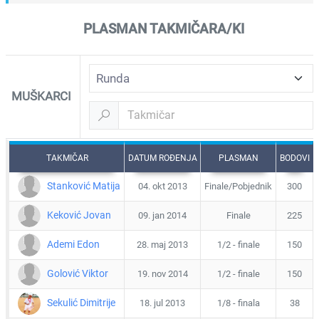
PLASMAN TAKMIČARA/KI
MUŠKARCI
TAKMIČAR
DATUM ROĐENJA
PLASMAN
BODOVI
Stanković Matija
04. okt 2013
Finale/Pobjednik
300
Keković Jovan
09. jan 2014
Finale
225
Ademi Edon
28. maj 2013
1/2 - finale
150
Golović Viktor
19. nov 2014
1/2 - finale
150
Sekulić Dimitrije
18. jul 2013
1/8 - finala
38