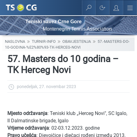
Teniski savez Crne Gore
Montenegrin Tennis Association
NASLOVNA
TURNIR-INFO
OBAVJESTENJA
57.-MASTERS-DO-
10-GODINA-%E2%80%93-TK-HERCEG-NOVI
57. Masters do 10 godina –
TK Herceg Novi
ponedeljak, 27. novembar 2023
Mjesto održavanja
: Teniski klub
„
Herceg Novi", SC Igalo,
II Dalmatinske brigade, Igalo
Vrijeme održavanja
: 02-03.
12
.202
3
. godine
Pravo učešća
:
Djevojčice i dječaci ro
đeni između 2013.