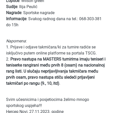
Loptice
: Wilson green
Sudije
: Ilija Peulić
Nagrade
: Sportske nagrade
Informacije
: Svakog radnog dana na tel.: 068-303-381
do 15h
Napomena
:
1. Prijave i odjave takmičara/ki za turnire radiće se
isključivo putem online platforme sa portala TSCG.
2.
Pravo nastupa na MASTERS turnirima imaju teniseri i
teniserke rangirani među prvih 8 (osam) na nacionalnoj
rang listi. U slučaju neprijavljivanja takmičara među
prvih osam, pravo nastupa stiču sledeći prijavljeni
takmičari po rangu (9., 10, itd)
.
Svim učesnicima i posjetiocima želimo mnogo
sportskog uspjeha!!!
Herceg Novi, 27.11.2023. godine