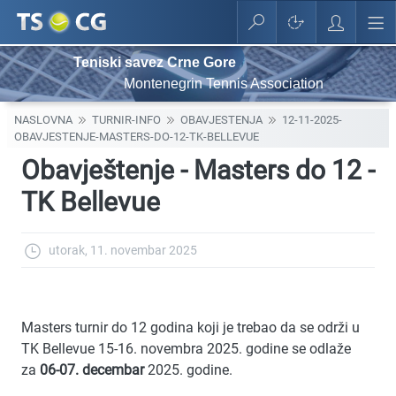
Teniski savez Crne Gore
Montenegrin Tennis Association
NASLOVNA
TURNIR-INFO
OBAVJESTENJA
12-11-2025-
OBAVJESTENJE-MASTERS-DO-12-TK-BELLEVUE
Obavještenje - Masters do 12 -
TK Bellevue
utorak, 11. novembar 2025
Masters turnir do 12 godina koji je trebao da se održi u
TK Bellevue 15-16. novembra 2025. godine se odlaže
za
06-07. decembar
2025. godine.