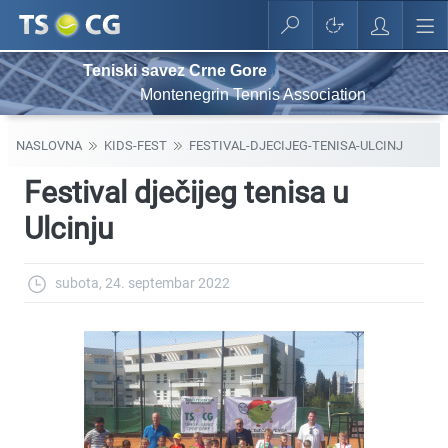
Teniski savez Crne Gore
Montenegrin Tennis Association
NASLOVNA
KIDS-FEST
FESTIVAL-DJECIJEG-TENISA-ULCINJ
Festival dječijeg tenisa u
Ulcinju
subota, 24. septembar 2022