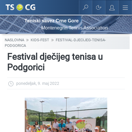
Teniski savez Crne Gore
Montenegrin Tennis Association
NASLOVNA
KIDS-FEST
FESTIVAL-DJECIJEG-TENISA-
PODGORICA
Festival dječijeg tenisa u
Podgorici
ponedeljak, 9. maj 2022